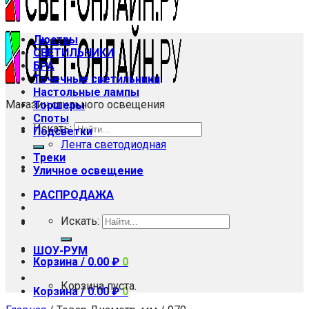
Люстры
СВЕТИЛЬНИКИ
БРА
Точечные светильники
Настольные лампы
Магазин стильного освещения
Торшеры
Споты
Искать:
Подсветки
Лента светодиодная
Треки
Уличное освещение
РАСПРОДАЖА
Искать:
ШОУ-РУМ
Корзина /
0.00
₽
0
Корзина пуста.
Корзина /
0.00
₽
0