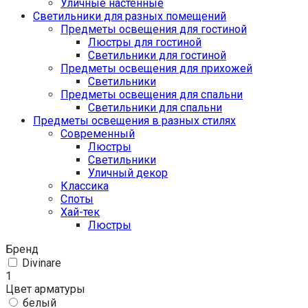
Уличные настенные
Светильники для разных помещений
Предметы освещения для гостиной
Люстры для гостиной
Светильники для гостиной
Предметы освещения для прихожей
Светильники
Предметы освещения для спальни
Светильники для спальни
Предметы освещения в разных стилях
Cовременный
Люстры
Светильники
Уличный декор
Классика
Споты
Хай-тек
Люстры
Бренд
Divinare
1
Цвет арматуры
белый