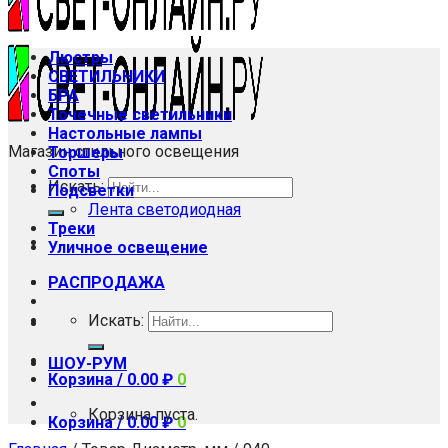
Люстры
СВЕТИЛЬНИКИ
БРА
Точечные светильники
Настольные лампы
Магазин стильного освещения
Торшеры
Споты
Искать:
Подсветки
Лента светодиодная
Треки
Уличное освещение
РАСПРОДАЖА
Искать:
ШОУ-РУМ
Корзина /
0.00
₽
0
Корзина пуста.
Корзина /
0.00
₽
0