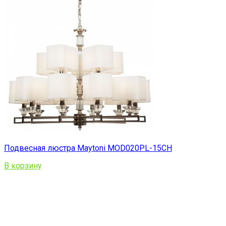
Подвесная люстра Maytoni MOD020PL-15CH
В корзину