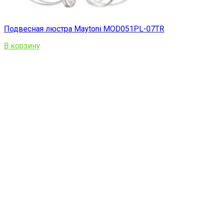
Подвесная люстра Maytoni MOD051PL-07TR
В корзину