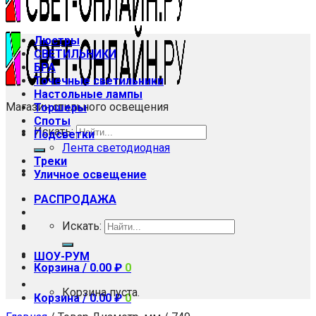
Люстры
СВЕТИЛЬНИКИ
БРА
Точечные светильники
Настольные лампы
Магазин стильного освещения
Торшеры
Споты
Искать:
Подсветки
Лента светодиодная
Треки
Уличное освещение
РАСПРОДАЖА
Искать:
ШОУ-РУМ
Корзина /
0.00
₽
0
Корзина пуста.
Корзина /
0.00
₽
0