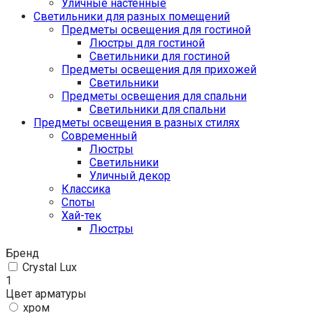
Уличные настенные
Светильники для разных помещений
Предметы освещения для гостиной
Люстры для гостиной
Светильники для гостиной
Предметы освещения для прихожей
Светильники
Предметы освещения для спальни
Светильники для спальни
Предметы освещения в разных стилях
Cовременный
Люстры
Светильники
Уличный декор
Классика
Споты
Хай-тек
Люстры
Бренд
Crystal Lux
1
Цвет арматуры
хром