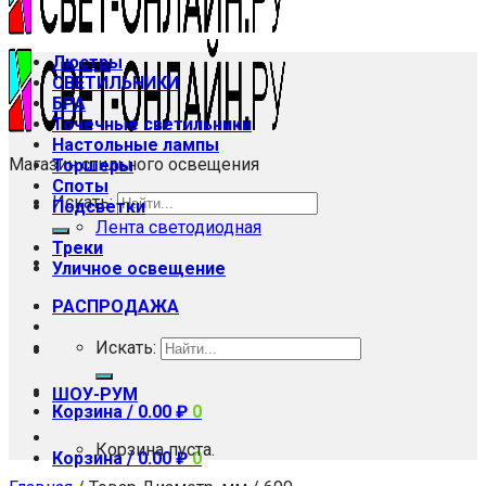
Люстры
СВЕТИЛЬНИКИ
БРА
Точечные светильники
Настольные лампы
Магазин стильного освещения
Торшеры
Споты
Искать:
Подсветки
Лента светодиодная
Треки
Уличное освещение
РАСПРОДАЖА
Искать:
ШОУ-РУМ
Корзина /
0.00
₽
0
Корзина пуста.
Корзина /
0.00
₽
0