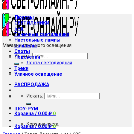
Люстры
СВЕТИЛЬНИКИ
БРА
Точечные светильники
Настольные лампы
Магазин стильного освещения
Торшеры
Споты
Искать:
Подсветки
Лента светодиодная
Треки
Уличное освещение
РАСПРОДАЖА
Искать:
ШОУ-РУМ
Корзина /
0.00
₽
0
Корзина пуста.
Корзина /
0.00
₽
0