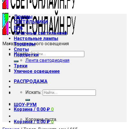
Люстры
СВЕТИЛЬНИКИ
БРА
Точечные светильники
Настольные лампы
Магазин стильного освещения
Торшеры
Споты
Искать:
Подсветки
Лента светодиодная
Треки
Уличное освещение
РАСПРОДАЖА
Искать:
ШОУ-РУМ
Корзина /
0.00
₽
0
Корзина пуста.
Корзина /
0.00
₽
0