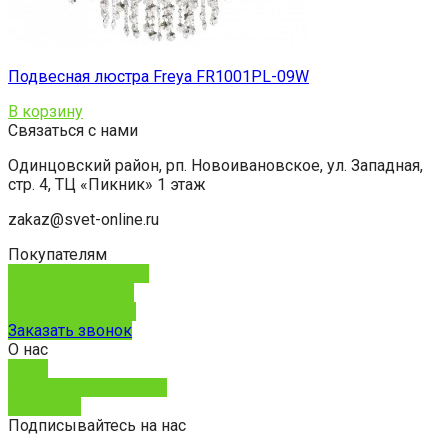
Подвесная люстра Freya FR1001PL-09W
В корзину
Связаться с нами
Одинцовский район, рп. Новоивановское, ул. Западная,
стр. 4, ТЦ «Пикник» 1 этаж
zakaz@svet-online.ru
Покупателям
Способы доставки
Способы оплаты
Обмен и возврат
Заказать звонок
О нас
О нас
Юридическим лицам
Контакты
Подписывайтесь на нас