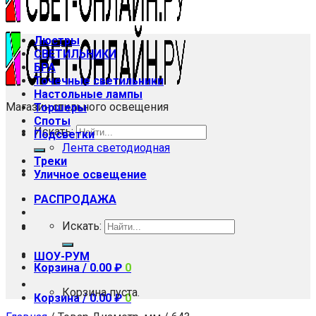
Люстры
СВЕТИЛЬНИКИ
БРА
Точечные светильники
Настольные лампы
Магазин стильного освещения
Торшеры
Споты
Искать:
Подсветки
Лента светодиодная
Треки
Уличное освещение
РАСПРОДАЖА
Искать:
ШОУ-РУМ
Корзина /
0.00
₽
0
Корзина пуста.
Корзина /
0.00
₽
0