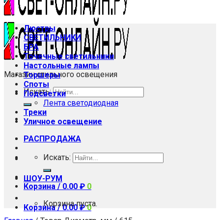
Люстры
СВЕТИЛЬНИКИ
БРА
Точечные светильники
Настольные лампы
Магазин стильного освещения
Торшеры
Споты
Искать:
Подсветки
Лента светодиодная
Треки
Уличное освещение
РАСПРОДАЖА
Искать:
ШОУ-РУМ
Корзина /
0.00
₽
0
Корзина пуста.
Корзина /
0.00
₽
0