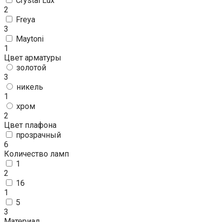
Crystal Lux
2
Freya
3
Maytoni
1
Цвет арматуры
золотой
3
никель
1
хром
2
Цвет плафона
прозрачный
6
Количество ламп
1
2
16
1
5
3
Материал