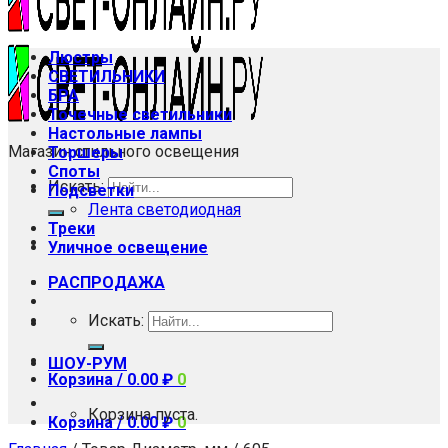
Люстры
СВЕТИЛЬНИКИ
БРА
Точечные светильники
Настольные лампы
Магазин стильного освещения
Торшеры
Споты
Искать:
Подсветки
Лента светодиодная
Треки
Уличное освещение
РАСПРОДАЖА
Искать:
ШОУ-РУМ
Корзина /
0.00
₽
0
Корзина пуста.
Корзина /
0.00
₽
0