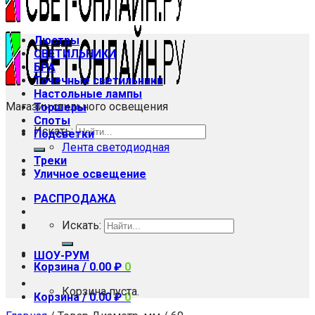
Люстры
СВЕТИЛЬНИКИ
БРА
Точечные светильники
Настольные лампы
Магазин стильного освещения
Торшеры
Споты
Искать:
Подсветки
Лента светодиодная
Треки
Уличное освещение
РАСПРОДАЖА
Искать:
ШОУ-РУМ
Корзина /
0.00
₽
0
Корзина пуста.
Корзина /
0.00
₽
0