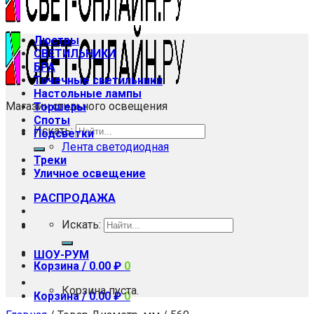
Люстры
СВЕТИЛЬНИКИ
БРА
Точечные светильники
Настольные лампы
Магазин стильного освещения
Торшеры
Споты
Искать:
Подсветки
Лента светодиодная
Треки
Уличное освещение
РАСПРОДАЖА
Искать:
ШОУ-РУМ
Корзина /
0.00
₽
0
Корзина пуста.
Корзина /
0.00
₽
0