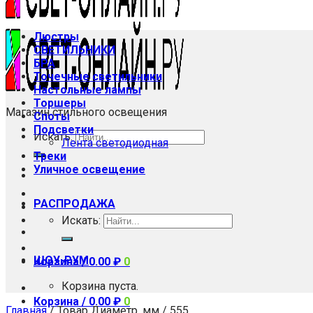
Люстры
СВЕТИЛЬНИКИ
БРА
Точечные светильники
Настольные лампы
Торшеры
Магазин стильного освещения
Споты
Подсветки
Искать:
Лента светодиодная
Треки
Уличное освещение
РАСПРОДАЖА
Искать:
ШОУ-РУМ
Корзина /
0.00
₽
0
Корзина пуста.
Корзина /
0.00
₽
0
Главная
/
Товар Диаметр, мм
/
555