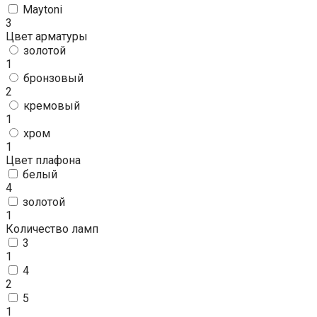
Maytoni
3
Цвет арматуры
золотой
1
бронзовый
2
кремовый
1
хром
1
Цвет плафона
белый
4
золотой
1
Количество ламп
3
1
4
2
5
1