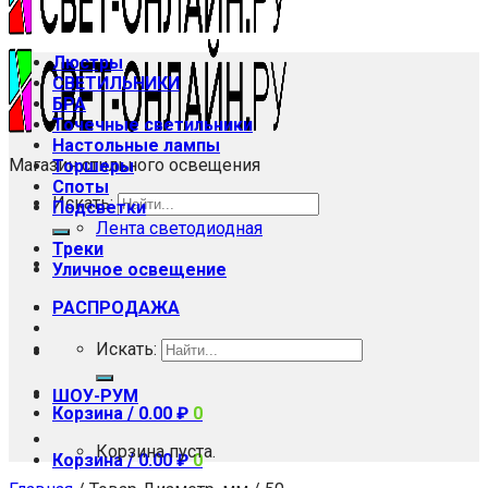
Люстры
СВЕТИЛЬНИКИ
БРА
Точечные светильники
Настольные лампы
Магазин стильного освещения
Торшеры
Споты
Искать:
Подсветки
Лента светодиодная
Треки
Уличное освещение
РАСПРОДАЖА
Искать:
ШОУ-РУМ
Корзина /
0.00
₽
0
Корзина пуста.
Корзина /
0.00
₽
0