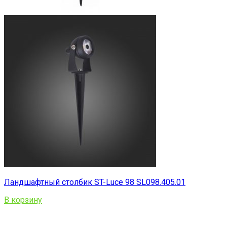
Ландшафтный столбик ST-Luce 98 SL098.405.01
В корзину