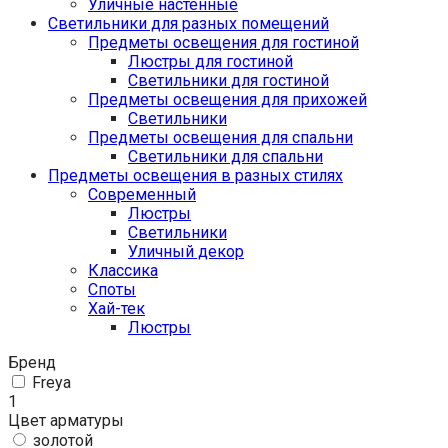
Уличные настенные
Светильники для разных помещений
Предметы освещения для гостиной
Люстры для гостиной
Светильники для гостиной
Предметы освещения для прихожей
Светильники
Предметы освещения для спальни
Светильники для спальни
Предметы освещения в разных стилях
Cовременный
Люстры
Светильники
Уличный декор
Классика
Споты
Хай-тек
Люстры
Бренд
Freya
1
Цвет арматуры
золотой