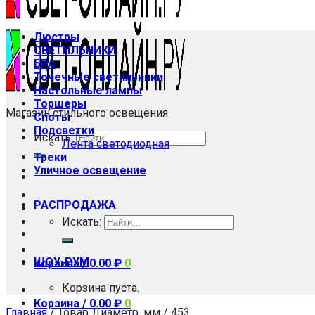
Люстры
СВЕТИЛЬНИКИ
БРА
Точечные светильники
Настольные лампы
Торшеры
Магазин стильного освещения
Споты
Подсветки
Искать:
Лента светодиодная
Треки
Уличное освещение
РАСПРОДАЖА
Искать:
ШОУ-РУМ
Корзина /
0.00
₽
0
Корзина пуста.
Корзина /
0.00
₽
0
Главная
/
Товар Диаметр, мм
/
453