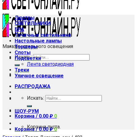
Люстры
СВЕТИЛЬНИКИ
БРА
Точечные светильники
Настольные лампы
Магазин стильного освещения
Торшеры
Споты
Искать:
Подсветки
Лента светодиодная
Треки
Уличное освещение
РАСПРОДАЖА
Искать:
ШОУ-РУМ
Корзина /
0.00
₽
0
Корзина пуста.
Корзина /
0.00
₽
0