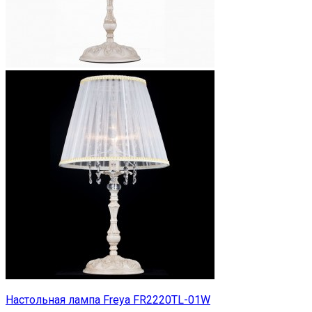
Настольная лампа Freya FR2220TL-01W