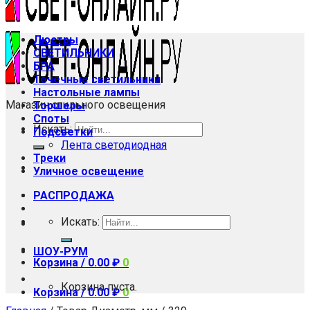
Люстры
СВЕТИЛЬНИКИ
БРА
Точечные светильники
Настольные лампы
Магазин стильного освещения
Торшеры
Споты
Искать:
Подсветки
Лента светодиодная
Треки
Уличное освещение
РАСПРОДАЖА
Искать:
ШОУ-РУМ
Корзина /
0.00
₽
0
Корзина пуста.
Корзина /
0.00
₽
0