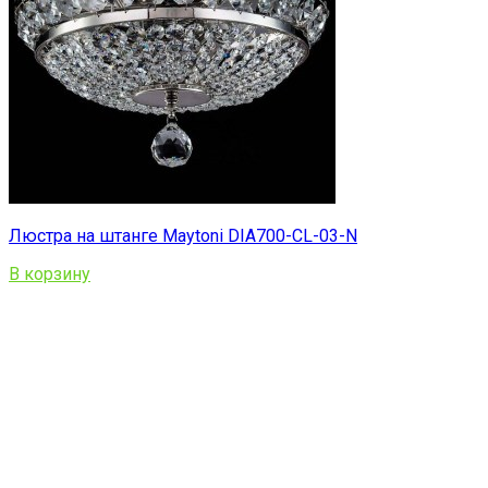
Люстра на штанге Maytoni DIA700-CL-03-N
В корзину