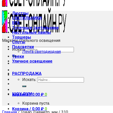
Люстры
СВЕТИЛЬНИКИ
БРА
Точечные светильники
Настольные лампы
Торшеры
Магазин стильного освещения
Споты
Подсветки
Искать:
Лента светодиодная
Треки
Уличное освещение
РАСПРОДАЖА
Искать:
ШОУ-РУМ
Корзина /
0.00
₽
0
Корзина пуста.
Корзина /
0.00
₽
0
Главная
/
Товар Диаметр, мм
/
310