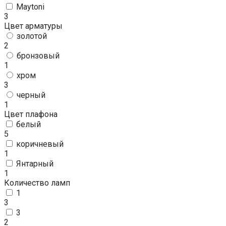
Maytoni
3
Цвет арматуры
золотой
2
бронзовый
1
хром
3
черный
1
Цвет плафона
белый
5
коричневый
1
Янтарный
1
Количество ламп
1
3
3
2