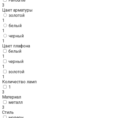
Favourite
3
Цвет арматуры
золотой
1
белый
1
черный
1
Цвет плафона
белый
1
черный
1
золотой
1
Количество ламп
1
3
Материал
металл
3
Стиль
модерн