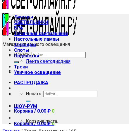
Люстры
СВЕТИЛЬНИКИ
БРА
Точечные светильники
Настольные лампы
Магазин стильного освещения
Торшеры
Споты
Искать:
Подсветки
Лента светодиодная
Треки
Уличное освещение
РАСПРОДАЖА
Искать:
ШОУ-РУМ
Корзина /
0.00
₽
0
Корзина пуста.
Корзина /
0.00
₽
0