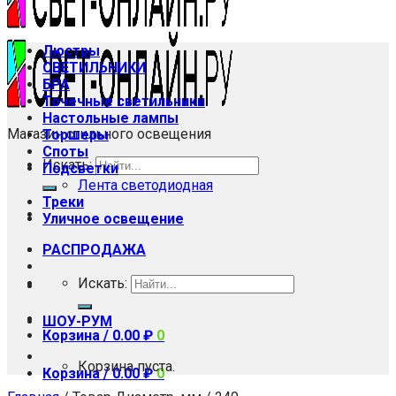
Люстры
СВЕТИЛЬНИКИ
БРА
Точечные светильники
Настольные лампы
Магазин стильного освещения
Торшеры
Споты
Искать:
Подсветки
Лента светодиодная
Треки
Уличное освещение
РАСПРОДАЖА
Искать:
ШОУ-РУМ
Корзина /
0.00
₽
0
Корзина пуста.
Корзина /
0.00
₽
0