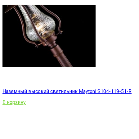
Наземный высокий светильник Maytoni S104-119-51-R
В корзину