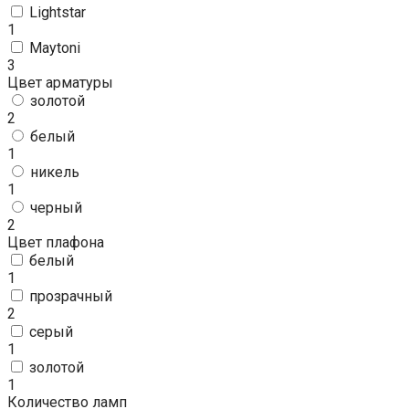
Lightstar
1
Maytoni
3
Цвет арматуры
золотой
2
белый
1
никель
1
черный
2
Цвет плафона
белый
1
прозрачный
2
серый
1
золотой
1
Количество ламп