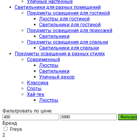
Уличные настенные
Светильники для разных помещений
Предметы освещения для гостиной
Люстры для гостиной
Светильники для гостиной
Предметы освещения для прихожей
Светильники
Предметы освещения для спальни
Светильники для спальни
Предметы освещения в разных стилях
Cовременный
Люстры
Светильники
Уличный декор
Классика
Споты
Хай-тек
Люстры
Фильтровать по цене
Фильтро
Бренд
Freya
2