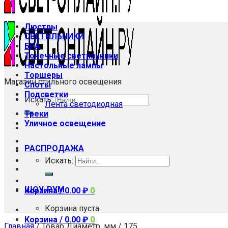
Люстры
СВЕТИЛЬНИКИ
БРА
Точечные светильники
Настольные лампы
Торшеры
Магазин стильного освещения
Споты
Подсветки
Искать:
Лента светодиодная
Треки
Уличное освещение
РАСПРОДАЖА
Искать:
ШОУ-РУМ
Корзина /
0.00
₽
0
Корзина пуста.
Корзина /
0.00
₽
0
Главная
/
Товар Диаметр, мм
/
175