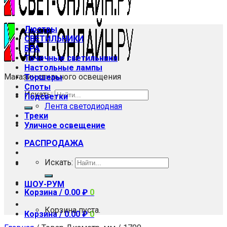
Люстры
СВЕТИЛЬНИКИ
БРА
Точечные светильники
Настольные лампы
Магазин стильного освещения
Торшеры
Споты
Искать:
Подсветки
Лента светодиодная
Треки
Уличное освещение
РАСПРОДАЖА
Искать:
ШОУ-РУМ
Корзина /
0.00
₽
0
Корзина пуста.
Корзина /
0.00
₽
0