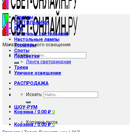
Люстры
СВЕТИЛЬНИКИ
БРА
Точечные светильники
Настольные лампы
Магазин стильного освещения
Торшеры
Споты
Искать:
Подсветки
Лента светодиодная
Треки
Уличное освещение
РАСПРОДАЖА
Искать:
ШОУ-РУМ
Корзина /
0.00
₽
0
Корзина пуста.
Корзина /
0.00
₽
0