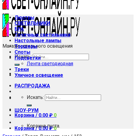
Люстры
СВЕТИЛЬНИКИ
БРА
Точечные светильники
Настольные лампы
Магазин стильного освещения
Торшеры
Споты
Искать:
Подсветки
Лента светодиодная
Треки
Уличное освещение
РАСПРОДАЖА
Искать:
ШОУ-РУМ
Корзина /
0.00
₽
0
Корзина пуста.
Корзина /
0.00
₽
0