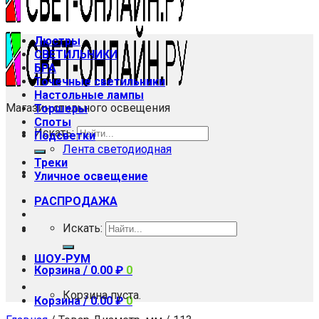
Люстры
СВЕТИЛЬНИКИ
БРА
Точечные светильники
Настольные лампы
Магазин стильного освещения
Торшеры
Споты
Искать:
Подсветки
Лента светодиодная
Треки
Уличное освещение
РАСПРОДАЖА
Искать:
ШОУ-РУМ
Корзина /
0.00
₽
0
Корзина пуста.
Корзина /
0.00
₽
0