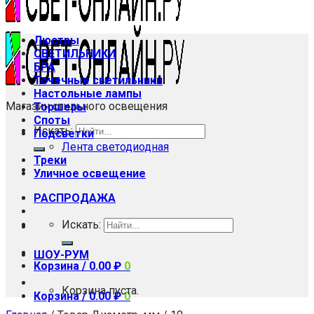
Люстры
СВЕТИЛЬНИКИ
БРА
Точечные светильники
Настольные лампы
Магазин стильного освещения
Торшеры
Споты
Искать:
Подсветки
Лента светодиодная
Треки
Уличное освещение
РАСПРОДАЖА
Искать:
ШОУ-РУМ
Корзина /
0.00
₽
0
Корзина пуста.
Корзина /
0.00
₽
0