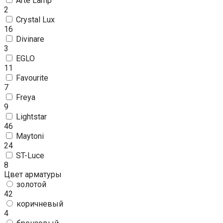
Arte Lamp
2
Crystal Lux
16
Divinare
3
EGLO
11
Favourite
7
Freya
9
Lightstar
46
Maytoni
24
ST-Luce
8
Цвет арматуры
золотой
42
коричневый
4