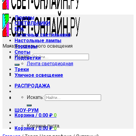
Люстры
СВЕТИЛЬНИКИ
БРА
Точечные светильники
Настольные лампы
Магазин стильного освещения
Торшеры
Споты
Искать:
Подсветки
Лента светодиодная
Треки
Уличное освещение
РАСПРОДАЖА
Искать:
ШОУ-РУМ
Корзина /
0.00
₽
0
Корзина пуста.
Корзина /
0.00
₽
0