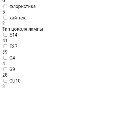
6
флористика
5
хай-тек
2
Тип цоколя лампы
E14
41
E27
39
G4
4
G9
28
GU10
3