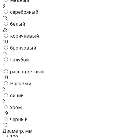
медный
3
серебряный
13
белый
23
коричневый
10
бронзовый
12
Голубой
1
разноцветный
10
Розовый
2
синий
2
хром
19
черный
13
Диаметр, мм