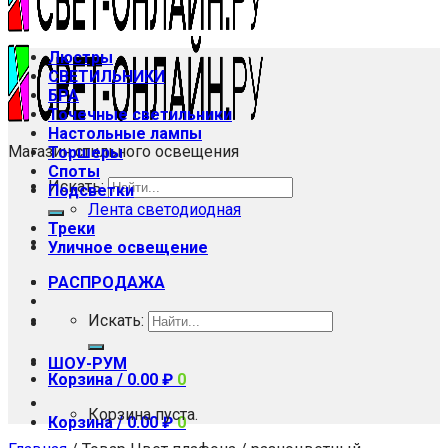
Люстры
СВЕТИЛЬНИКИ
БРА
Точечные светильники
Настольные лампы
Магазин стильного освещения
Торшеры
Споты
Искать:
Подсветки
Лента светодиодная
Треки
Уличное освещение
РАСПРОДАЖА
Искать:
ШОУ-РУМ
Корзина /
0.00
₽
0
Корзина пуста.
Корзина /
0.00
₽
0