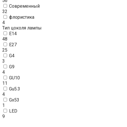
56
Современный
32
флористика
4
Тип цоколя лампы
E14
48
E27
25
G4
3
G9
4
GU10
11
Gu5.3
4
Gx53
1
LED
9