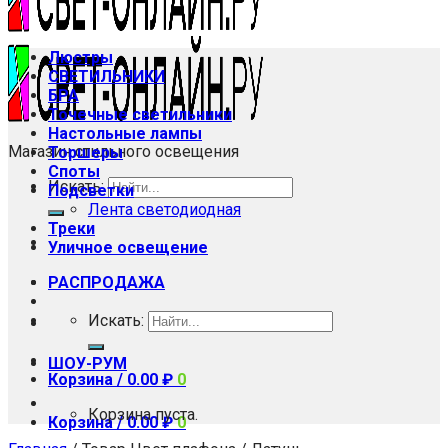
Люстры
СВЕТИЛЬНИКИ
БРА
Точечные светильники
Настольные лампы
Магазин стильного освещения
Торшеры
Споты
Искать:
Подсветки
Лента светодиодная
Треки
Уличное освещение
РАСПРОДАЖА
Искать:
ШОУ-РУМ
Корзина /
0.00
₽
0
Корзина пуста.
Корзина /
0.00
₽
0