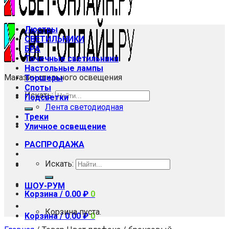
Люстры
СВЕТИЛЬНИКИ
БРА
Точечные светильники
Настольные лампы
Магазин стильного освещения
Торшеры
Споты
Искать:
Подсветки
Лента светодиодная
Треки
Уличное освещение
РАСПРОДАЖА
Искать:
ШОУ-РУМ
Корзина /
0.00
₽
0
Корзина пуста.
Корзина /
0.00
₽
0