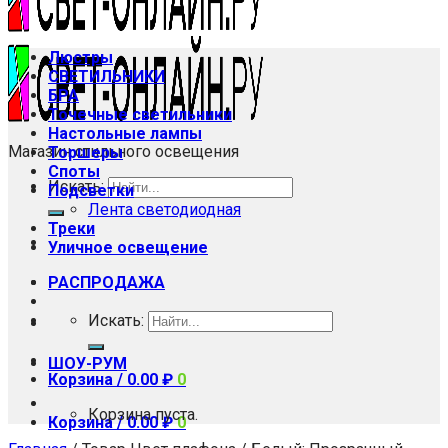
Люстры
СВЕТИЛЬНИКИ
БРА
Точечные светильники
Настольные лампы
Магазин стильного освещения
Торшеры
Споты
Искать:
Подсветки
Лента светодиодная
Треки
Уличное освещение
РАСПРОДАЖА
Искать:
ШОУ-РУМ
Корзина /
0.00
₽
0
Корзина пуста.
Корзина /
0.00
₽
0